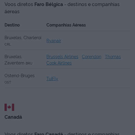
Voos diretos
Faro
Bélgica
- destinos e companhias
áereas
Destino
Companhias Aéreas
Bruxelas, Charleroi
Ryanair
CRL
Bruxelas,
Brussels Airlines
Corendon
Thomas
Zaventem
Cook Airlines
BRU
Ostend-Bruges
TuiFly
OST
Canadá
Voos diretos
Faro
Canadá
- destinos e companhias