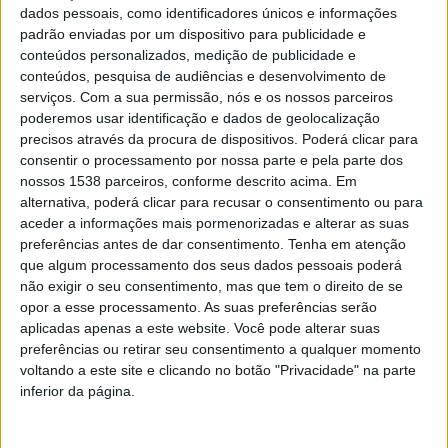
dados pessoais, como identificadores únicos e informações
British Airways
(4)
padrão enviadas por um dispositivo para publicidade e
EasyJet
(17)
conteúdos personalizados, medição de publicidade e
conteúdos, pesquisa de audiências e desenvolvimento de
Eurowings
(9)
serviços.
Com a sua permissão, nós e os nossos parceiros
Jet2.com
(9)
poderemos usar identificação e dados de geolocalização
Ryanair
precisos através da procura de dispositivos. Poderá clicar para
(36)
consentir o processamento por nossa parte e pela parte dos
Transavia
(7)
nossos 1538 parceiros, conforme descrito acima. Em
ver mais...
alternativa, poderá clicar para recusar o consentimento ou para
aceder a informações mais pormenorizadas e alterar as suas
preferências antes de dar consentimento.
Tenha em atenção
que algum processamento dos seus dados pessoais poderá
Destinos de A-Z
não exigir o seu consentimento, mas que tem o direito de se
opor a esse processamento. As suas preferências serão
aplicadas apenas a este website. Você pode alterar suas
preferências ou retirar seu consentimento a qualquer momento
Aeroporto de Faro -
voos diretos
- destinos e
voltando a este site e clicando no botão "Privacidade" na parte
companhias aéreas
inferior da página.
Destino
País
Companhias Aéreas