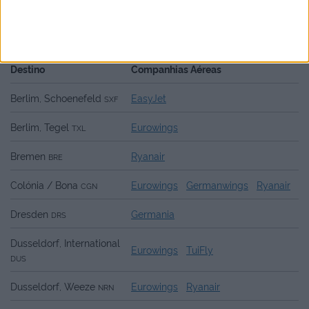
Voos diretos
Faro
Alemanha
- destinos e companhias
áereas
Destino
Companhias Aéreas
Berlim, Schoenefeld
EasyJet
SXF
Berlim, Tegel
Eurowings
TXL
Bremen
Ryanair
BRE
Colónia / Bona
Eurowings
Germanwings
Ryanair
CGN
Dresden
Germania
DRS
Dusseldorf, International
Eurowings
TuiFly
DUS
Dusseldorf, Weeze
Eurowings
Ryanair
NRN