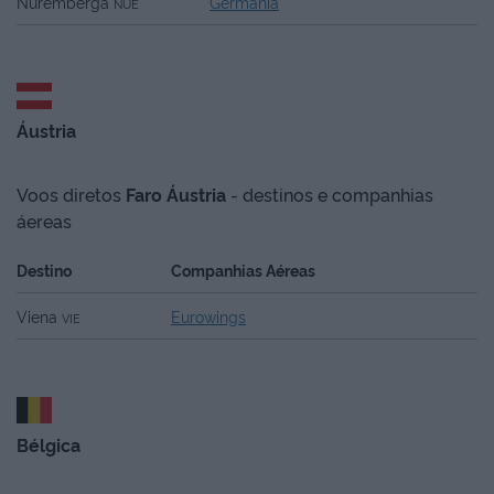
Nuremberga
Germania
NUE
Áustria
Voos diretos
Faro
Áustria
- destinos e companhias
áereas
Destino
Companhias Aéreas
Viena
Eurowings
VIE
Bélgica