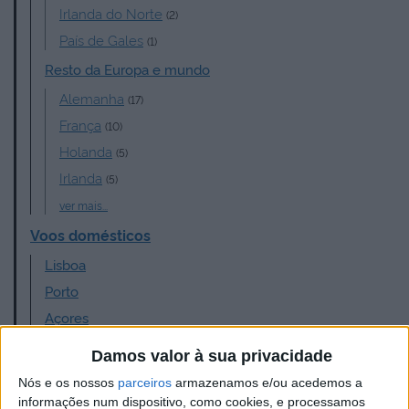
Irlanda do Norte
(2)
País de Gales
(1)
Resto da Europa e mundo
Alemanha
(17)
França
(10)
Holanda
(5)
Irlanda
(5)
ver mais...
Voos domésticos
Lisboa
Porto
Açores
Madeira
Damos valor à sua privacidade
Companhias Aéreas
Nós e os nossos
parceiros
armazenamos e/ou acedemos a
Aer Lingus
informações num dispositivo, como cookies, e processamos
(3)