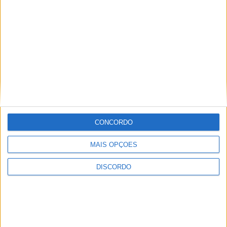
Porto
Portugal
Ryanair
OPO
Praga
República
Travel Service
PRG
Checa
Roterdão
Holanda
Transavia
RTM
Aer Lingus
Ryanair
Shannon
Irlanda
SNN
Thomson Airways
CONCORDO
Southampton
Flybe
Inglaterra
MAIS OPÇÕES
SOU
Toronto, Pearson
DISCORDO
Canadá
Air Transat
YYZ
Toulouse,
França
EasyJet
Blagnac
TLS