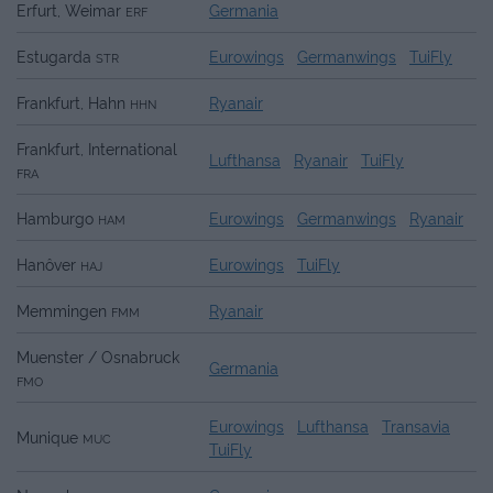
Erfurt, Weimar
Germania
ERF
Estugarda
Eurowings
Germanwings
TuiFly
STR
Frankfurt, Hahn
Ryanair
HHN
Frankfurt, International
Lufthansa
Ryanair
TuiFly
FRA
Hamburgo
Eurowings
Germanwings
Ryanair
HAM
Hanôver
Eurowings
TuiFly
HAJ
Memmingen
Ryanair
FMM
Muenster / Osnabruck
Germania
FMO
Eurowings
Lufthansa
Transavia
Munique
MUC
TuiFly