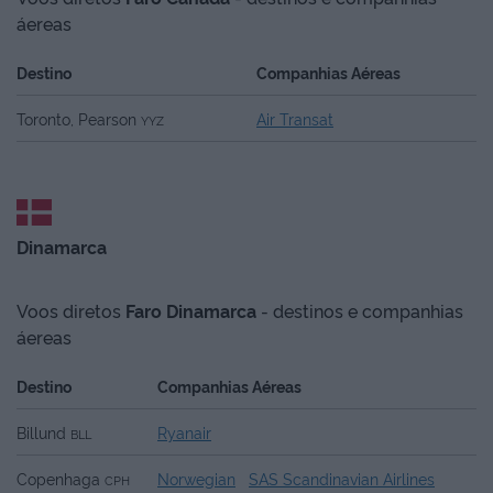
áereas
Destino
Companhias Aéreas
Toronto, Pearson
Air Transat
YYZ
Dinamarca
Voos diretos
Faro
Dinamarca
- destinos e companhias
áereas
Destino
Companhias Aéreas
Billund
Ryanair
BLL
Copenhaga
Norwegian
SAS Scandinavian Airlines
CPH