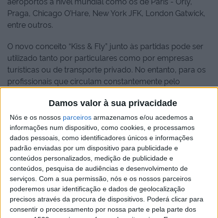
aeroportos a nível mundial como os de Paris - Orly,
Praga, Chicago O’Hare, New York JFK, London Gatwick,
entre outros.
O novo conceito “Kiss & Fly” junto às partidas pode ser
utilizado tanto por particulares como por empresas
turísticas ou de transporte privado. No entanto, para os
profissionais que circulam constantemente pelo
aeroporto para largar ou apanhar passageiros, existem
Damos valor à sua privacidade
parques próprios com regras específicas. Segue um
resumo das novas regras de estacionamento no
Nós e os nossos
parceiros
armazenamos e/ou acedemos a
aeroporto de Faro para particulares e empresas:
informações num dispositivo, como cookies, e processamos
dados pessoais, como identificadores únicos e informações
padrão enviadas por um dispositivo para publicidade e
conteúdos personalizados, medição de publicidade e
conteúdos, pesquisa de audiências e desenvolvimento de
serviços.
Com a sua permissão, nós e os nossos parceiros
poderemos usar identificação e dados de geolocalização
precisos através da procura de dispositivos. Poderá clicar para
consentir o processamento por nossa parte e pela parte dos