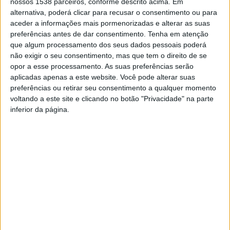
nossos 1538 parceiros, conforme descrito acima. Em
alternativa, poderá clicar para recusar o consentimento ou para
aceder a informações mais pormenorizadas e alterar as suas
preferências antes de dar consentimento.
Tenha em atenção
que algum processamento dos seus dados pessoais poderá
não exigir o seu consentimento, mas que tem o direito de se
opor a esse processamento. As suas preferências serão
aplicadas apenas a este website. Você pode alterar suas
preferências ou retirar seu consentimento a qualquer momento
voltando a este site e clicando no botão "Privacidade" na parte
inferior da página.
Voos
Rent-a-car
Transfers
Hotéis
Parque
Estacionamento low cost de longa duração:
apenas 5 Km do aeroporto (shuttle incluído)
localização e direções »
transporte entre parque e aeroporto incluído
não requer depósito
seguro incluído
fornecedor: Park&Fly