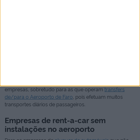
criação de dois parques próprios para viaturas de
turismo associadas a profissionais de transporte privado
ou a operadores turísticos - os
parques P5 e P6
, sendo
este último destinado apenas a autocarros. O acesso a
estes parques é efetuado mediante o pagamento de
uma avença por parte das empresas. De notar que as
empresas não são forçadas a operar nestes parques.
Mas como o acesso à área de “Kiss & Fly” das partidas
ou ao parque P2 das chegadas apenas permite duas
entradas diárias gratuitas por matricula, operar nos
parques P5 e P6 acaba por ser mais vantajoso para as
empresas, sobretudo para as que operam
transfers
de/para o Aeroporto de Faro
, pois efetuam muitos
transportes diários de passageiros.
Empresas de rent-a-car sem
instalações no aeroporto
Para as empresas de
aluguer de automóveis
que não