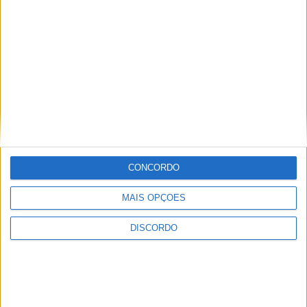
10 minutos gratuitos para um máximo de duas
entradas em cada período de 24 horas
- entradas
adicionais são permitidas mas pagas, com aumentos
graduais. Para as pessoas que pretendam realmente
estacionar e fazer companhia aos seus familiares ou
amigos no interior do terminal, a alternativa passa por
utilizar o
parque P1
de curta duração para apoio às
partidas.
CONCORDO
MAIS OPÇÕES
DISCORDO